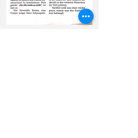
© 2024 by ensemble ehrlos.
Proudly created with
Wix.com